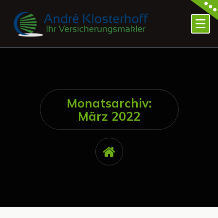
Zum
Inhalt
springen
Ihr freier Makler für Versicherungen
Monatsarchiv:
März 2022